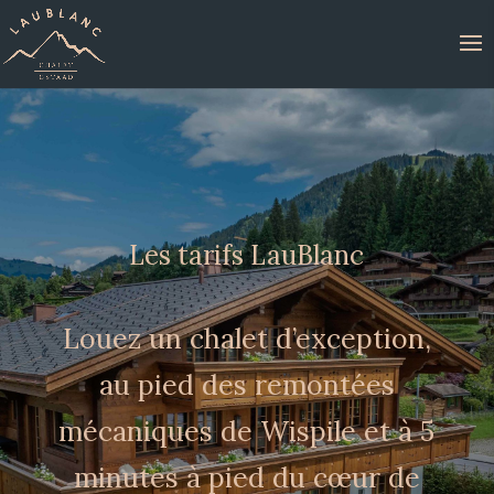
Les tarifs LauBlanc
Louez un chalet d’exception,
au pied des remontées
mécaniques de Wispile et à 5
minutes à pied du cœur de